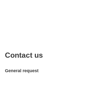
Contact us
General request
Your name
Your email
Subject