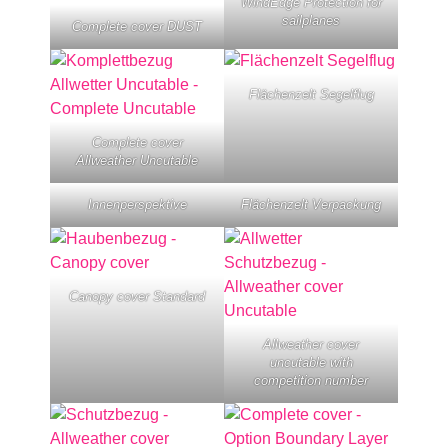
WindEdge Protection for
sailplanes
Complete cover DUST
Flächenzelt Segelflug
Complete cover
Allweather Uncutable
Innenperspektive
Flächenzelt Verpackung
Canopy cover Standard
Allweather cover
uncutable with
competition number