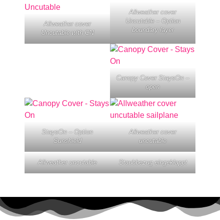
Allweather cover
Uncutable – Option
Allweather cover
boundary layer
Uncutable with CN
Canopy Cover StaysOn –
open
StaysOn – Option
Allweather cover
Sunshield
uncutable
Allweather uncutable
Staubbezug eingeklappt