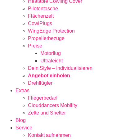
Heatable Cowling Cover
Pilotentasche
Flächenzelt
CowlPlugs
WingEdge Protection
Propellerbezüge
Preise
Motorflug
Ultraleicht
Dein Style – Individualisieren
Angebot einholen
Drehflügler
Extras
Fliegerbedarf
Clouddancers Mobility
Zelte und Shelter
Blog
Service
Kontakt aufnehmen