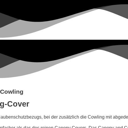
 Cowling
g-Cover
aubenschutzbezugs, bei der zusätzlich die Cowling mit abgede
nfacher als das des reinen Canopy Covers. Das Canopy and Cow