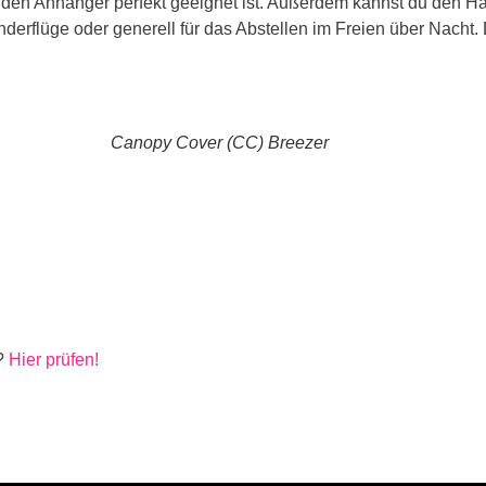
r den Anhänger perfekt geeignet ist.
Außerdem kannst du den Ha
anderflüge oder generell für das Abstellen im Freien über Nacht
Canopy Cover (CC) Breezer
t?
Hier prüfen!