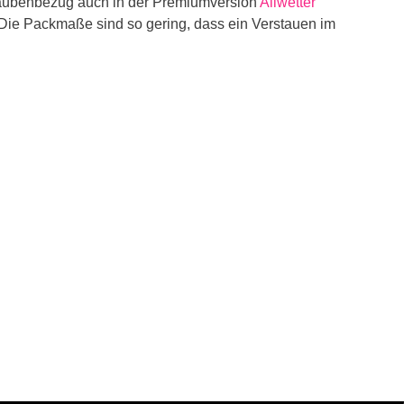
ubenbezug auch in der Premiumversion
Allwetter
. Die Packmaße sind so gering, dass ein Verstauen im