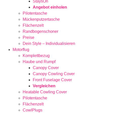
StaysOn
Angebot einholen
Pilotentasche
Mückenputzertasche
Flächenzelt
Randbogenschoner
Preise
Dein Style – Individualisieren
Motorflug
Komplettbezug
Haube und Rumpf
Canopy Cover
Canopy Cowling Cover
Front Fuselage Cover
Vergleichen
Heatable Cowling Cover
Pilotentasche
Flächenzelt
CowlPlugs