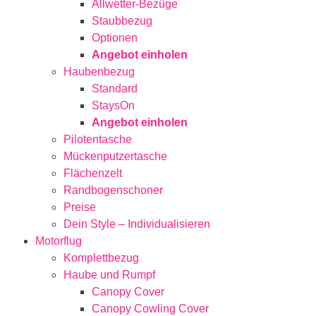
Allwetter-Bezüge
Staubbezug
Optionen
Angebot einholen
Haubenbezug
Standard
StaysOn
Angebot einholen
Pilotentasche
Mückenputzertasche
Flächenzelt
Randbogenschoner
Preise
Dein Style – Individualisieren
Motorflug
Komplettbezug
Haube und Rumpf
Canopy Cover
Canopy Cowling Cover