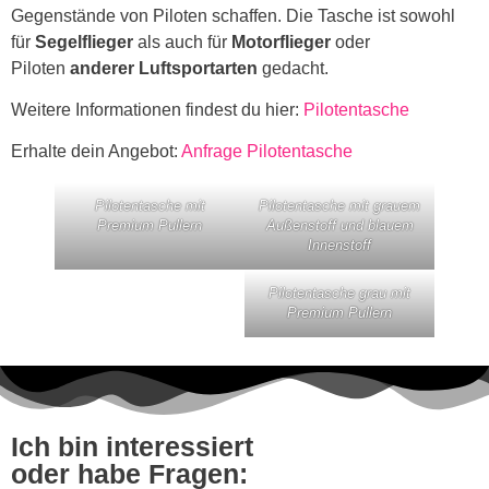
Gegenstände von Piloten schaffen. Die Tasche ist sowohl
für
Segelflieger
als auch für
Motorflieger
oder
Piloten
anderer Luftsportarten
gedacht.
Weitere Informationen findest du hier:
Pilotentasche
Erhalte dein Angebot:
Anfrage Pilotentasche
Pilotentasche mit
Pilotentasche mit grauem
Premium Pullern
Außenstoff und blauem
Innenstoff
Pilotentasche grau mit
Premium Pullern
Ich bin interessiert
oder habe Fragen: