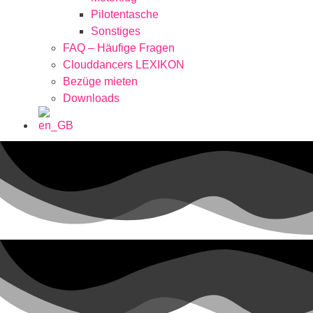
Pilotentasche
Sonstiges
FAQ – Häufige Fragen
Clouddancers LEXIKON
Bezüge mieten
Downloads