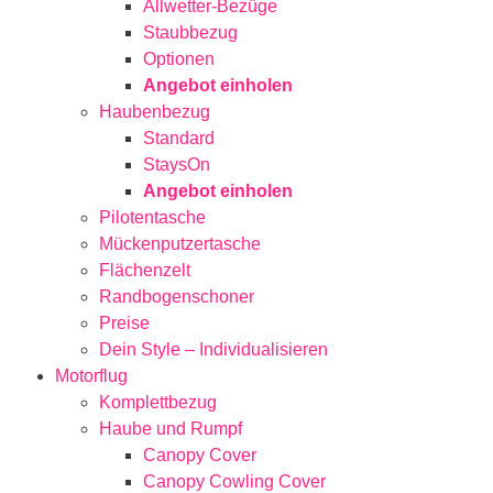
Allwetter-Bezüge
Staubbezug
Optionen
Angebot einholen
Haubenbezug
Standard
StaysOn
Angebot einholen
Pilotentasche
Mückenputzertasche
Flächenzelt
Randbogenschoner
Preise
Dein Style – Individualisieren
Motorflug
Komplettbezug
Haube und Rumpf
Canopy Cover
Canopy Cowling Cover