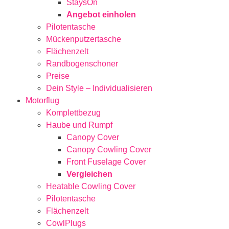
StaysOn
Angebot einholen
Pilotentasche
Mückenputzertasche
Flächenzelt
Randbogenschoner
Preise
Dein Style – Individualisieren
Motorflug
Komplettbezug
Haube und Rumpf
Canopy Cover
Canopy Cowling Cover
Front Fuselage Cover
Vergleichen
Heatable Cowling Cover
Pilotentasche
Flächenzelt
CowlPlugs