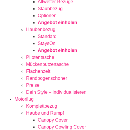
Allwetter-Bezüge
Staubbezug
Optionen
Angebot einholen
Haubenbezug
Standard
StaysOn
Angebot einholen
Pilotentasche
Mückenputzertasche
Flächenzelt
Randbogenschoner
Preise
Dein Style – Individualisieren
Motorflug
Komplettbezug
Haube und Rumpf
Canopy Cover
Canopy Cowling Cover