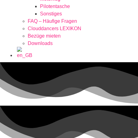
Pilotentasche
Sonstiges
FAQ – Häufige Fragen
Clouddancers LEXIKON
Bezüge mieten
Downloads