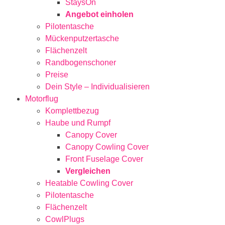
StaysOn
Angebot einholen
Pilotentasche
Mückenputzertasche
Flächenzelt
Randbogenschoner
Preise
Dein Style – Individualisieren
Motorflug
Komplettbezug
Haube und Rumpf
Canopy Cover
Canopy Cowling Cover
Front Fuselage Cover
Vergleichen
Heatable Cowling Cover
Pilotentasche
Flächenzelt
CowlPlugs