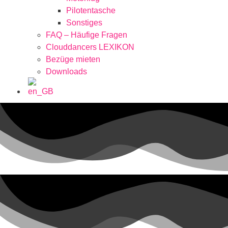
Pilotentasche
Sonstiges
FAQ – Häufige Fragen
Clouddancers LEXIKON
Bezüge mieten
Downloads