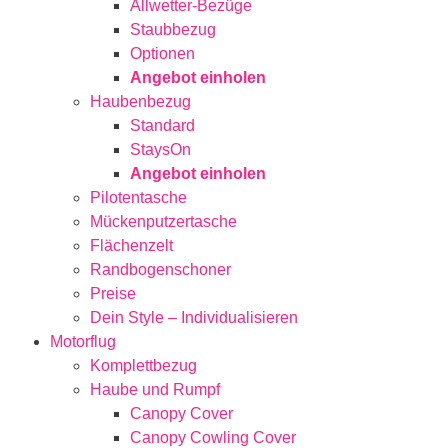
Allwetter-Bezüge
Staubbezug
Optionen
Angebot einholen
Haubenbezug
Standard
StaysOn
Angebot einholen
Pilotentasche
Mückenputzertasche
Flächenzelt
Randbogenschoner
Preise
Dein Style – Individualisieren
Motorflug
Komplettbezug
Haube und Rumpf
Canopy Cover
Canopy Cowling Cover