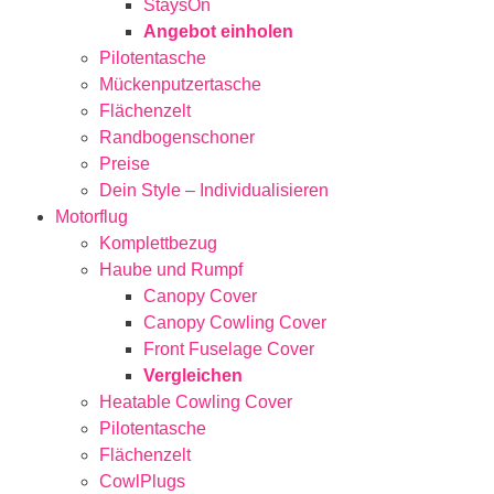
StaysOn
Angebot einholen
Pilotentasche
Mückenputzertasche
Flächenzelt
Randbogenschoner
Preise
Dein Style – Individualisieren
Motorflug
Komplettbezug
Haube und Rumpf
Canopy Cover
Canopy Cowling Cover
Front Fuselage Cover
Vergleichen
Heatable Cowling Cover
Pilotentasche
Flächenzelt
CowlPlugs